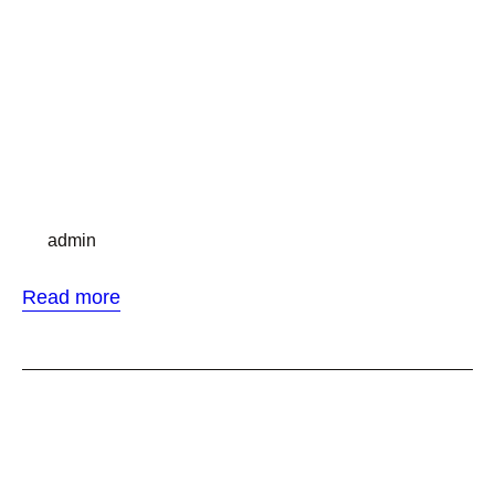
attraktiver und gepflegter als seidig glatte Haut.
Doch egal, ob man zu Rasierer, Epilierer oder
Enthaarungscreme greift – schon bald sprießen die
lästigen Haare wieder. Es gibt jedoch eine
Möglichkeit, dem…
By
admin
Read more