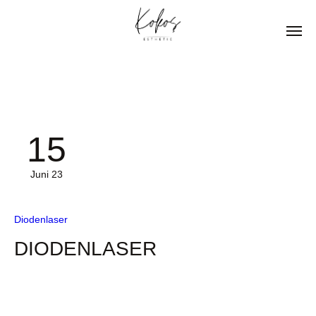
15
Juni 23
Diodenlaser
DIODENLASER
Glatte und weiche Haut – DAUERHAFTE
HAARENTFERNUNG- Kaum etwas wirkt