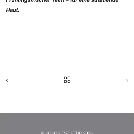
Frühlingsfrischer Teint – für eine strahlende
Haut.
Erlebe verjüngte Augen, ohne Kummer – ohne
Ringe und lass deine Haut strahlen.
Genieße den Glanz den deine Haut verdient!
© KOKOŞ ESTHETIC 2026